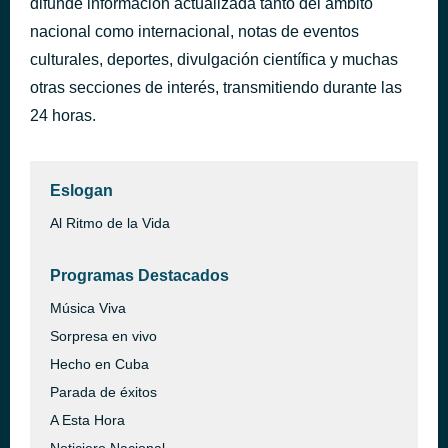
difunde información actualizada tanto del ámbito
Fall In Love
nacional como internacional, notas de eventos
hace 30 minutos
Arewa plus
culturales, deportes, divulgación científica y muchas
otras secciones de interés, transmitiendo durante las
24 horas.
Eslogan
Al Ritmo de la Vida
Programas Destacados
Música Viva
Sorpresa en vivo
Hecho en Cuba
Parada de éxitos
A Esta Hora