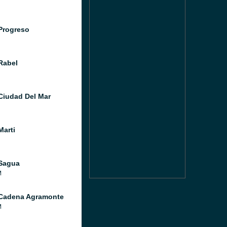
Progreso
Rabel
Ciudad Del Mar
Marti
Sagua
M
Cadena Agramonte
M