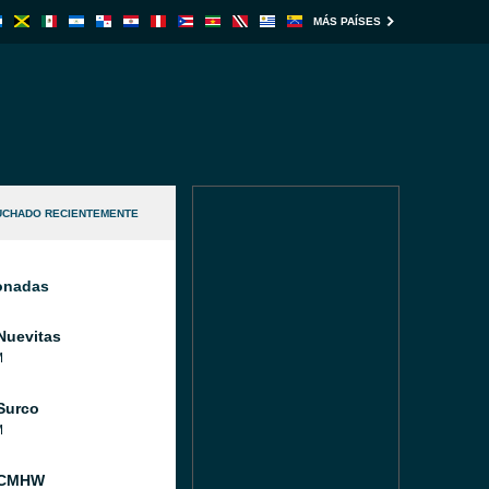
MÁS PAÍSES
UCHADO RECIENTEMENTE
ionadas
Nuevitas
M
Surco
M
 CMHW