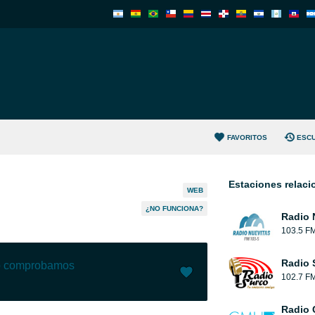
FAVORITOS
ESC
Estaciones relac
WEB
¿NO FUNCIONA?
Radio 
103.5 F
Radio 
lo comprobamos
102.7 F
Me gusta (
36
)
(
2
)
Radio